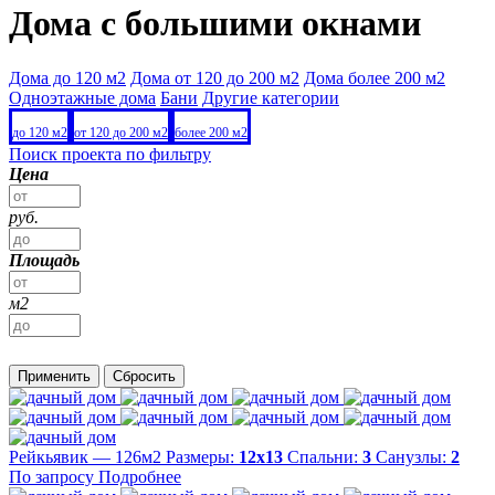
Дома с большими окнами
Дома до 120 м2
Дома от 120 до 200 м2
Дома более 200 м2
Одноэтажные дома
Бани
Другие категории
до 120 м2
от 120 до 200 м2
более 200 м2
Поиск проекта по фильтру
Цена
руб.
Площадь
м2
Применить
Сбросить
Рейкьявик — 126м2
Размеры:
12х13
Спальни:
3
Санузлы:
2
По запросу
Подробнее