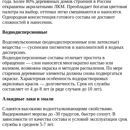
года. Более 80% деревянных домов строений в России
открашены акрилатными ЛКМ. Преобладает богатая цветовая
палитра на выбор, оттенки легко смешиваются и наносятся.
Однородная консистенция готового состава не доставит
сложностей в нанесении.
Воднодисперсионные
Водоэмульсионные (воднодисперсионные или латексные)
вещества — суспензии пигментов и наполнителей в водных
дисперсиях.
Воднодисперсионные составы отличает простота в
обращении — слои наносятся многократно кистью или
валиком, возможна окраска и методом распыления. По мере
старения деревянные элементы должны снова подвергаться
окраске. Характерная особенность водорастворимых
акриловых красок — долговечность. Срок их службы
составляет от 4 до 8 лет (в ряде случаев до 10 лет).
Алкидные лаки и эмали
Славятся высокими водоотталкивающими свойствами.
Выдерживают морозы до -30 градусов, быстро сохнут. В
зависимости от качества состава и условий эксплуатации срок
службы в среднем 5-7 лет.