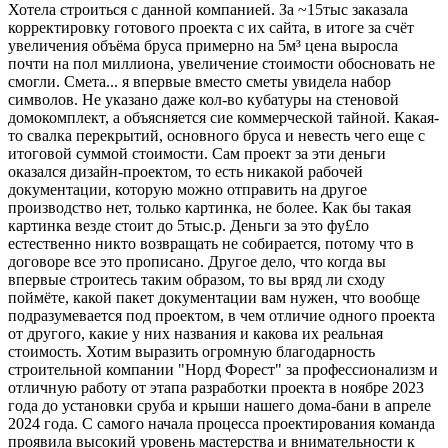
Хотела строиться с данной компанией. За ~15тыс заказала
корректировку готового проекта с их сайта, в итоге за счёт
увеличения объёма бруса примерно на 5м³ цена выросла
почти на пол миллиона, увеличение стоимости обосновать не
смогли. Смета... я впервые вместо сметы увидела набор
символов. Не указано даже кол-во кубатуры на стеновой
домокомплект, а объясняется сие коммерческой тайной. Какая-
то свалка перекрытий, основного бруса и невесть чего еще с
итоговой суммой стоимости. Сам проект за эти деньги
оказался дизайн-проектом, то есть никакой рабочей
документации, которую можно отправить на другое
производство нет, только картинка, не более. Как бы такая
картинка везде стоит до 5тыс.р. Деньги за это фу£ло
естественно никто возвращать не собирается, потому что в
договоре все это прописано. Другое дело, что когда вы
впервые строитесь таким образом, то вы вряд ли сходу
поймёте, какой пакет документации вам нужен, что вообще
подразумевается под проектом, в чем отличие одного проекта
от другого, какие у них названия и какова их реальная
стоимость. Хотим выразить огромную благодарность
строительной компании "Норд Форест" за профессионализм и
отличную работу от этапа разработки проекта в ноябре 2023
года до установки сруба и крыши нашего дома-бани в апреле
2024 года. С самого начала процесса проектирования команда
проявила высокий уровень мастерства и внимательности к