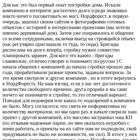
Для нас это был первый опыт постройки дома. Искали
компанию в интернете достаточно долго (среди знакомых
никто ничего посоветовать не мог). Нордфорест, в первую
очередь, зацепил своим сайтом и фотографиями готовых
объектов с историей и интересными проектами (мы хотели
именно деревянный дом). Затем уже понравилось и общение
со всеми сотрудниками, включая выезд на строящийся объект
(нас регулярно приглашали то туда, то сюда). Бригады
расписаны на долго вперёд, стройку нужно совместно
планировать заранее. Для кого это важно - бригады
славянские, отлично говорят и понимают по-русски ) С
начала общения с компанией до начала стройки прошло два
года, прорабатывали разные проекты, задавали вопросы. За
это время смотрели и другие компании , но в итоге вернулись
к НордФоресту. На наш взгляд, если у вас нет достаточного
количества свободного времени, друга прораба и вы сами
ничего не понимаете в стройке, то это отличный вариант.
Поводов для недоверия или каких-то подозрений к компании
не было. Могу согласится, что смета не информативна по
количеству материалов, но мы один раз, в начале сверили наш
проект с другой компанией, кто массово застраивал наш КП
(по отзывам надежные парни, но мне оказалось неудобно с
ними работать, и проекты на их сайте нам не подходили, свой
придумывать не было ни возможности, ни сил). В итоге у них
получилось даже немного дороже, чем у НордФореста, так что