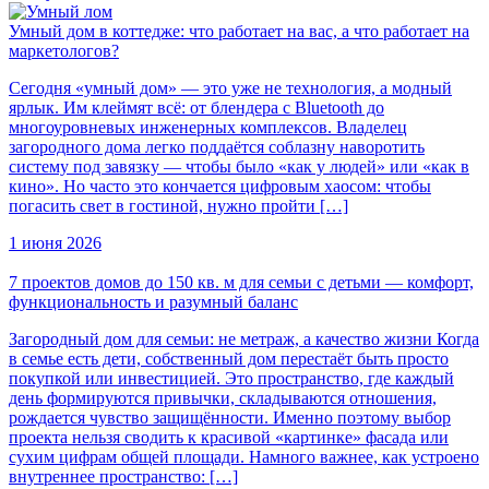
Умный дом в коттедже: что работает на вас, а что работает на
маркетологов?
Сегодня «умный дом» — это уже не технология, а модный
ярлык. Им клеймят всё: от блендера с Bluetooth до
многоуровневых инженерных комплексов. Владелец
загородного дома легко поддаётся соблазну наворотить
систему под завязку — чтобы было «как у людей» или «как в
кино». Но часто это кончается цифровым хаосом: чтобы
погасить свет в гостиной, нужно пройти […]
1 июня 2026
7 проектов домов до 150 кв. м для семьи с детьми — комфорт,
функциональность и разумный баланс
Загородный дом для семьи: не метраж, а качество жизни Когда
в семье есть дети, собственный дом перестаёт быть просто
покупкой или инвестицией. Это пространство, где каждый
день формируются привычки, складываются отношения,
рождается чувство защищённости. Именно поэтому выбор
проекта нельзя сводить к красивой «картинке» фасада или
сухим цифрам общей площади. Намного важнее, как устроено
внутреннее пространство: […]