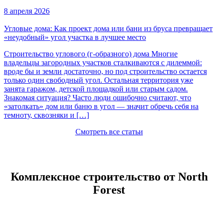
8 апреля 2026
Угловые дома: Как проект дома или бани из бруса превращает
«неудобный» угол участка в лучшее место
Строительство углового (г-образного) дома Многие
владельцы загородных участков сталкиваются с дилеммой:
вроде бы и земли достаточно, но под строительство остается
только один свободный угол. Остальная территория уже
занята гаражом, детской площадкой или старым садом.
Знакомая ситуация? Часто люди ошибочно считают, что
«затолкать» дом или баню в угол — значит обречь себя на
темноту, сквозняки и […]
Смотреть все статьи
Комплексное строительство от North
Forest