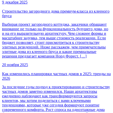
9 декабря 2025
Строительство загородного дома премиум-класса из клееного
бруса
Выбирая проект загородного коттеджа, заказчики обращают
внимание не только на функциональность будущего дома, но
и на его выразительную архитектуру. Чем сложнее формы и
масштабнее задумка, тем выше стоимость реализации. Если
бюджет позволяет, стоит присмотреться к строительству
элитных резиденций. Ниже расскажем, чем примечательны
элитные дома из клееного бруса и какие премиальные
решения предлагает компания Норд Форест. […]
20 ноября 2025
Как изменились планировки частных домов в 2025: тренды на
2026
За последние годы подход к проектированию и строительству
частных домов заметно изменился. Наши архитекторы
ежедневно наблюдают как трансформируются запросы
клиентов, мы хотим поделиться с вами ключевыми
тенденциями, которые уже сегодня формируют понятие
современного комфорта. Рост спроса на одноэтажные дома