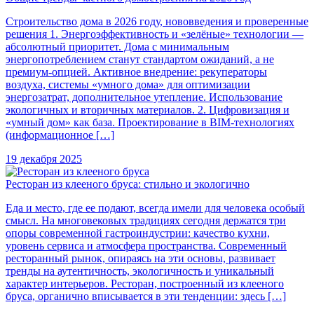
Строительство дома в 2026 году, нововведения и проверенные
решения 1. Энергоэффективность и «зелёные» технологии —
абсолютный приоритет. Дома с минимальным
энергопотреблением станут стандартом ожиданий, а не
премиум-опцией. Активное внедрение: рекуператоры
воздуха, системы «умного дома» для оптимизации
энергозатрат, дополнительное утепление. Использование
экологичных и вторичных материалов. 2. Цифровизация и
«умный дом» как база. Проектирование в BIM-технологиях
(информационное […]
19 декабря 2025
Ресторан из клееного бруса: стильно и экологично
Еда и место, где ее подают, всегда имели для человека особый
смысл. На многовековых традициях сегодня держатся три
опоры современной гастроиндустрии: качество кухни,
уровень сервиса и атмосфера пространства. Современный
ресторанный рынок, опираясь на эти основы, развивает
тренды на аутентичность, экологичность и уникальный
характер интерьеров. Ресторан, построенный из клееного
бруса, органично вписывается в эти тенденции: здесь […]