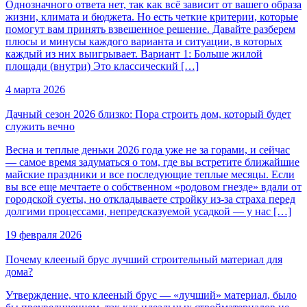
Однозначного ответа нет, так как всё зависит от вашего образа
жизни, климата и бюджета. Но есть четкие критерии, которые
помогут вам принять взвешенное решение. Давайте разберем
плюсы и минусы каждого варианта и ситуации, в которых
каждый из них выигрывает. Вариант 1: Больше жилой
площади (внутри) Это классический […]
4 марта 2026
Дачный сезон 2026 близко: Пора строить дом, который будет
служить вечно
Весна и теплые деньки 2026 года уже не за горами, и сейчас
— самое время задуматься о том, где вы встретите ближайшие
майские праздники и все последующие теплые месяцы. Если
вы все еще мечтаете о собственном «родовом гнезде» вдали от
городской суеты, но откладываете стройку из-за страха перед
долгими процессами, непредсказуемой усадкой — у нас […]
19 февраля 2026
Почему клееный брус лучший строительный материал для
дома?
Утверждение, что клееный брус — «лучший» материал, было