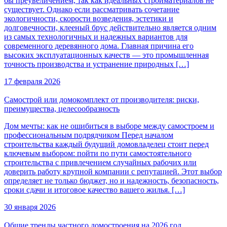
бы преувеличением, так как идеальных стройматериалов не
существует. Однако если рассматривать сочетание
экологичности, скорости возведения, эстетики и
долговечности, клееный брус действительно является одним
из самых технологичных и надежных вариантов для
современного деревянного дома. Главная причина его
высоких эксплуатационных качеств — это промышленная
точность производства и устранение природных […]
17 февраля 2026
Самострой или домокомплект от производителя: риски,
преимущества, целесообразность
Дом мечты: как не ошибиться в выборе между самостроем и
профессиональным подрядчиком Перед началом
строительства каждый будущий домовладелец стоит перед
ключевым выбором: пойти по пути самостоятельного
строительства с привлечением случайных рабочих или
доверить работу крупной компании с репутацией. Этот выбор
определяет не только бюджет, но и надежность, безопасность,
сроки сдачи и итоговое качество вашего жилья. […]
30 января 2026
Общие тренды частного домостроения на 2026 год