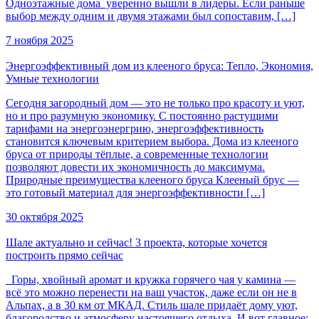
Одноэтажные дома уверенно вышли в лидеры. Если раньше
выбор между одним и двумя этажами был сопоставим, […]
7 ноября 2025
Энергоэффективный дом из клееного бруса: Тепло, Экономия,
Умные технологии
Сегодня загородный дом — это не только про красоту и уют,
но и про разумную экономику. С постоянно растущими
тарифами на энергоэнергрию, энергоэффективность
становится ключевым критерием выбора. Дома из клееного
бруса от природы тёплые, а современные технологии
позволяют довести их экономичность до максимума.
Природные преимущества клееного бруса Клееный брус —
это готовый материал для энергоэффективности […]
30 октября 2025
Шале актуально и сейчас! 3 проекта, которые хочется
построить прямо сейчас
Горы, хвойный аромат и кружка горячего чая у камина —
всё это можно перенести на ваш участок, даже если он не в
Альпах, а в 30 км от МКАД. Стиль шале придаёт дому уют,
благородство и атмосферу настоящего отдыха. И вот главное: