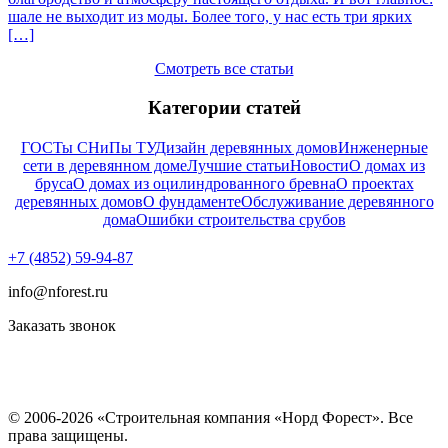
шале не выходит из моды. Более того, у нас есть три ярких
[…]
Смотреть все статьи
Категории статей
ГОСТы СНиПы ТУ
Дизайн деревянных домов
Инженерные
сети в деревянном доме
Лучшие статьи
Новости
О домах из
бруса
О домах из оцилиндрованного бревна
О проектах
деревянных домов
О фундаменте
Обслуживание деревянного
дома
Ошибки строительства срубов
+7 (4852) 59-94-87
info@nforest.ru
Заказать звонок
Политика конфиденциальности
Согласие на обработку персональных данных
© 2006-2026 «Строительная компания «Норд Форест». Все
права защищены.