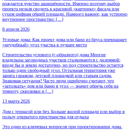
рождается чувство защищённости. Именно поэтому выбор
проекта нельзя сводить к красивой «картинке» фасада или
сухим цифрам общей площади. Намного важнее, как устроено
внутреннее пространство: […]
8 апреля 2026
Угловые дома: Как проект дома или бани из бруса превращает
«неудобный» угол участка в лучшее место
Строительство углового (г-образного) дома Многие
владельцы загородных участков сталкиваются с дилеммой:
вроде бы и земли достаточно, но под строительство остается
только один свободный угол. Остальная территория уже
занята гаражом, детской площадкой или старым садом.
Знакомая ситуация? Часто люди ошибочно считают, что
«затолкать» дом или баню в угол — значит обречь себя на
темноту, сквозняки и […]
13 марта 2026
Дом с террасой или без. Больше жилой площади или выбор в
пользу открытого пространства для отдыха
Это один из ключевых вопросов при проектировании дома.