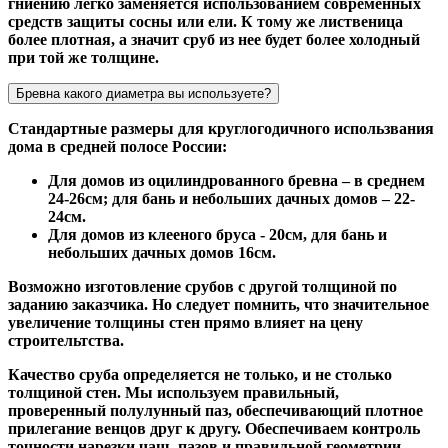
гниению легко заменяется использованием современных
средств защиты сосны или ели. К тому же лиственица
более плотная, а значит сруб из нее будет более холодный
при той же толщине.
Бревна какого диаметра вы используете?
Стандартные размеры для круглогодичного использвания
дома в средней полосе России:
Для домов из оцилиндрованного бревна – в среднем
24-26см; для бань и небольших дачных домов – 22-
24см.
Для домов из клееного бруса - 20см, для бань и
небольших дачных домов 16см.
Возможно изготовление срубов с другой толщиной по
заданию заказчика. Но следует помнить, что значительное
увеличение толщины стен прямо влияет на цену
строительтства.
Качество сруба определяется не только, и не столько
толщиной стен. Мы используем правильный,
проверенный полулунный паз, обеспечивающий плотное
прилегание венцов друг к другу. Обеспечиваем контроль
точности нарезки чаш, пазов и правильной геометрии