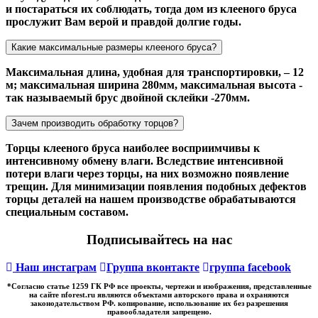
и постараться их соблюдать, тогда дом из клееного бруса
прослужит Вам верой и правдой долгие годы.
Какие максимальные размеры клееного бруса?
Максимальная длина, удобная для транспортировки, – 12
м; максимальная ширина 280мм, максимальная высота -
так называемый брус двойной склейки -270мм.
Зачем производить обработку торцов?
Торцы клееного бруса наиболее восприимчивы к
интенсивному обмену влаги. Вследствие интенсивной
потери влаги через торцы, на них возможно появление
трещин. Для минимизации появления подобных дефектов
торцы деталей на нашем производстве обрабатываются
специальным составом.
Подписывайтесь на нас
Наш инстаграм
Группа вконтакте
группа facebook
*Cогласно статье 1259 ГК РФ все проекты, чертежи и изображения, представленные
на сайте nforest.ru являются объектами авторского права и охраняются
законодательством РФ. копирование, использование их без разрешения
правообладателя запрещено.