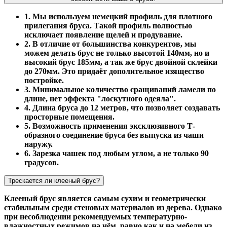
1. Мы используем немецкий профиль для плотного
прилегания бруса. Такой профиль полностью
исключает появление щелей и продувание.
2. В отличие от большинства конкурентов, мы
можем делать брус не только высотой 140мм, но и
высокий брус 185мм, а так же брус двойной склейки
до 270мм. Это придаёт дополительное изящество
постройке.
3. Минимальное количество сращиваний ламели по
длине, нет эффекта "лоскутного одеяла".
4. Длина бруса до 12 метров, что позволяет создавать
просторные помещения.
5. Возможность применения эксклюзивного Т-
образного соединение бруса без выпуска из чаши
наружу.
6. Зарезка чашек под любым углом, а не только 90
градусов.
Трескается ли клееный брус?
Клееный брус является самым сухим и геометрически
стабильным среди стеновых материалов из дерева. Однако
при несоблюдении рекомендуемых температурно-
влажностных режимов на нём, равно как и на мебели из