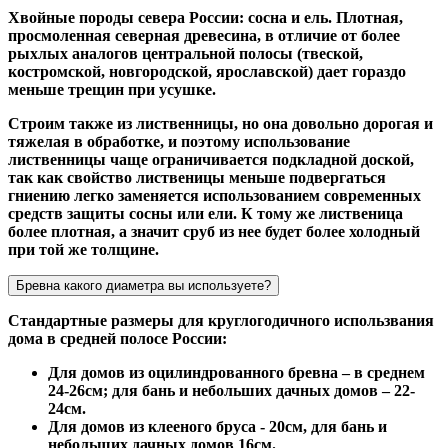
Хвойные породы севера России: сосна и ель. Плотная,
просмоленная северная древесина, в отличие от более
рыхлых аналогов центральной полосы (твеской,
костромской, новгородской, ярославской) дает гораздо
меньше трещин при усушке.
Строим также из лиственницы, но она довольно дорогая и
тяжелая в обработке, и поэтому использование
лиственницы чаще ограничивается подкладной доской,
так как свойство лиственицы меньше подвергаться
гниению легко заменяется использованием современных
средств защиты сосны или ели. К тому же лиственица
более плотная, а значит сруб из нее будет более холодный
при той же толщине.
Бревна какого диаметра вы используете?
Стандартные размеры для круглогодичного использвания
дома в средней полосе России:
Для домов из оцилиндрованного бревна – в среднем
24-26см; для бань и небольших дачных домов – 22-
24см.
Для домов из клееного бруса - 20см, для бань и
небольших дачных домов 16см.