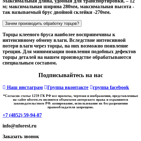
Максимальная длина, удобная для транспортировки, – 12
м; максимальная ширина 280мм, максимальная высота -
так называемый брус двойной склейки -270мм.
Зачем производить обработку торцов?
Торцы клееного бруса наиболее восприимчивы к
интенсивному обмену влаги. Вследствие интенсивной
потери влаги через торцы, на них возможно появление
трещин. Для минимизации появления подобных дефектов
торцы деталей на нашем производстве обрабатываются
специальным составом.
Подписывайтесь на нас
Наш инстаграм
Группа вконтакте
группа facebook
*Cогласно статье 1259 ГК РФ все проекты, чертежи и изображения, представленные
на сайте nforest.ru являются объектами авторского права и охраняются
законодательством РФ. копирование, использование их без разрешения
правообладателя запрещено.
+7 (4852) 59-94-87
info@nforest.ru
Заказать звонок