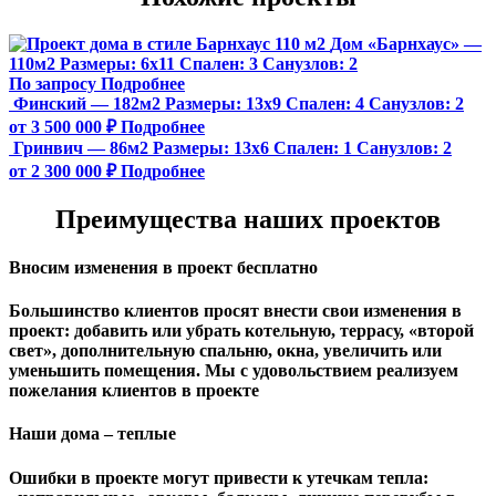
Дом «Барнхаус» —
110м2
Размеры:
6х11
Спален:
3
Санузлов:
2
По запросу
Подробнее
Финский — 182м2
Размеры:
13х9
Спален:
4
Санузлов:
2
от 3 500 000 ₽
Подробнее
Гринвич — 86м2
Размеры:
13х6
Спален:
1
Санузлов:
2
от 2 300 000 ₽
Подробнее
Преимущества наших проектов
Вносим изменения в проект бесплатно
Большинство клиентов просят внести свои изменения в
проект: добавить или убрать котельную, террасу, «второй
свет», дополнительную спальню, окна, увеличить или
уменьшить помещения. Мы с удовольствием реализуем
пожелания клиентов в проекте
Наши дома – теплые
Ошибки в проекте могут привести к утечкам тепла: