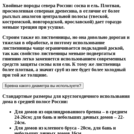
Хвойные породы севера России: сосна и ель. Плотная,
просмоленная северная древесина, в отличие от более
рыхлых аналогов центральной полосы (твеской,
костромской, новгородской, ярославской) дает гораздо
меньше трещин при усушке.
Строим также из лиственницы, но она довольно дорогая и
тяжелая в обработке, и поэтому использование
лиственницы чаще ограничивается подкладной доской,
так как свойство лиственицы меньше подвергаться
гниению легко заменяется использованием современных
средств защиты сосны или ели. К тому же лиственица
более плотная, а значит сруб из нее будет более холодный
при той же толщине.
Бревна какого диаметра вы используете?
Стандартные размеры для круглогодичного использвания
дома в средней полосе России:
Для домов из оцилиндрованного бревна – в среднем
24-26см; для бань и небольших дачных домов – 22-
24см.
Для домов из клееного бруса - 20см, для бань и
небольших дачных домов 16см.