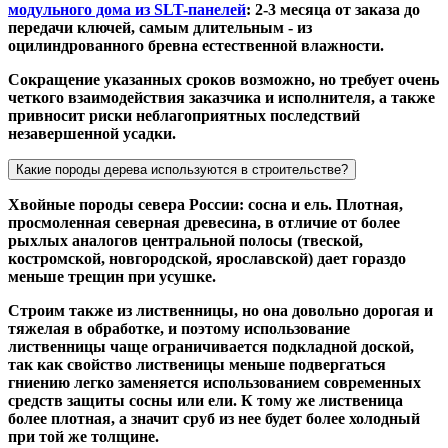
модульного дома из SLT-панелей
: 2-3 месяца от заказа до
передачи ключей, самым длительным - из
оцилиндрованного бревна естественной влажности.
Сокращение указанных сроков возможно, но требует очень
четкого взаимодействия заказчика и исполнителя, а также
привносит риски неблагоприятных последствий
незавершенной усадки.
Какие породы дерева используются в строительстве?
Хвойные породы севера России: сосна и ель. Плотная,
просмоленная северная древесина, в отличие от более
рыхлых аналогов центральной полосы (твеской,
костромской, новгородской, ярославской) дает гораздо
меньше трещин при усушке.
Строим также из лиственницы, но она довольно дорогая и
тяжелая в обработке, и поэтому использование
лиственницы чаще ограничивается подкладной доской,
так как свойство лиственицы меньше подвергаться
гниению легко заменяется использованием современных
средств защиты сосны или ели. К тому же лиственица
более плотная, а значит сруб из нее будет более холодный
при той же толщине.