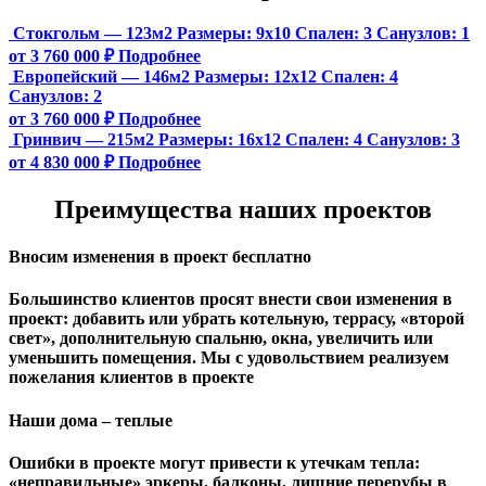
Стокгольм — 123м2
Размеры:
9х10
Спален:
3
Санузлов:
1
от 3 760 000 ₽
Подробнее
Европейский — 146м2
Размеры:
12х12
Спален:
4
Санузлов:
2
от 3 760 000 ₽
Подробнее
Гринвич — 215м2
Размеры:
16х12
Спален:
4
Санузлов:
3
от 4 830 000 ₽
Подробнее
Преимущества наших проектов
Вносим изменения в проект бесплатно
Большинство клиентов просят внести свои изменения в
проект: добавить или убрать котельную, террасу, «второй
свет», дополнительную спальню, окна, увеличить или
уменьшить помещения. Мы с удовольствием реализуем
пожелания клиентов в проекте
Наши дома – теплые
Ошибки в проекте могут привести к утечкам тепла:
«неправильные» эркеры, балконы, лишние перерубы в