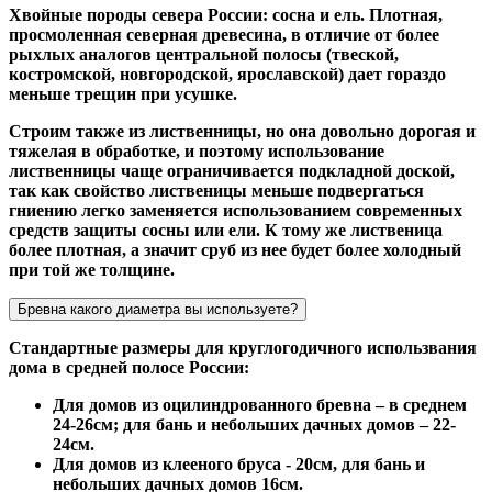
Хвойные породы севера России: сосна и ель. Плотная,
просмоленная северная древесина, в отличие от более
рыхлых аналогов центральной полосы (твеской,
костромской, новгородской, ярославской) дает гораздо
меньше трещин при усушке.
Строим также из лиственницы, но она довольно дорогая и
тяжелая в обработке, и поэтому использование
лиственницы чаще ограничивается подкладной доской,
так как свойство лиственицы меньше подвергаться
гниению легко заменяется использованием современных
средств защиты сосны или ели. К тому же лиственица
более плотная, а значит сруб из нее будет более холодный
при той же толщине.
Бревна какого диаметра вы используете?
Стандартные размеры для круглогодичного использвания
дома в средней полосе России:
Для домов из оцилиндрованного бревна – в среднем
24-26см; для бань и небольших дачных домов – 22-
24см.
Для домов из клееного бруса - 20см, для бань и
небольших дачных домов 16см.