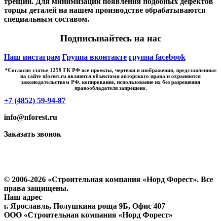
трещин. Для минимизации появления подобных дефектов
торцы деталей на нашем производстве обрабатываются
специальным составом.
Подписывайтесь на нас
Наш инстаграм
Группа вконтакте
группа facebook
*Cогласно статье 1259 ГК РФ все проекты, чертежи и изображения, представленные
на сайте nforest.ru являются объектами авторского права и охраняются
законодательством РФ. копирование, использование их без разрешения
правообладателя запрещено.
+7 (4852) 59-94-87
info@nforest.ru
Заказать звонок
Политика конфиденциальности
Согласие на обработку персональных данных
© 2006-2026 «Строительная компания «Норд Форест». Все
права защищены.
Наш адрес
г. Ярославль
,
Полушкина роща 9Б
, Офис 407
ООО «Строительная компания «Норд Форест»