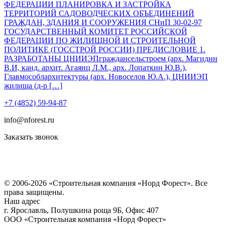
ФЕДЕРАЦИИ ПЛАНИРОВКА И ЗАСТРОЙКА
ТЕРРИТОРИЙ САДОВОДЧЕСКИХ ОБЪЕДИНЕНИЙ
ГРАЖДАН, ЗДАНИЯ И СООРУЖЕНИЯ СНиП 30-02-97
ГОСУДАРСТВЕННЫЙ КОМИТЕТ РОССИЙСКОЙ
ФЕДЕРАЦИИ ПО ЖИЛИЩНОЙ И СТРОИТЕЛЬНОЙ
ПОЛИТИКЕ (ГОССТРОЙ РОССИИ) ПРЕДИСЛОВИЕ 1.
РАЗРАБОТАНЫ ЦНИИЭПграждансельстроем (арх. Магидин
В.И, канд. архит. Агаянц Л.М., арх. Лопаткин Ю.В.),
Главмособлархитектуры (арх. Новоселов Ю.А.), ЦНИИЭП
жилища (д-р […]
+7 (4852) 59-94-87
info@nforest.ru
Заказать звонок
Политика конфиденциальности
Согласие на обработку персональных данных
© 2006-2026 «Строительная компания «Норд Форест». Все
права защищены.
Наш адрес
г. Ярославль
,
Полушкина роща 9Б
, Офис 407
ООО «Строительная компания «Норд Форест»