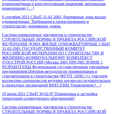
планировочным и конструктивным решениям, материалам,
инженерному […]
6 сентября 2021
СНиП 31-02-2001 Деревянные дома жилые
одноквартиные. Требования к проектированию и
строительству деревянных домов.
Система нормативных документов в строительстве
СТРОИТЕЛЬНЫЕ НОРМЫ И ПРАВИЛА РОССИЙСКОЙ
ФЕДЕРАЦИИ ДОМА ЖИЛЫЕ ОДНОКВАРТИРНЫЕ СНиП
31-02-2001 ГОСУДАРСТВЕННЫЙ КОМИТЕТ
РОССИЙСКОЙ ФЕДЕРАЦИИ ПО СТРОИТЕЛЬСТВУ И
ЖИЛИЩНО-КОММУНАЛЬНОМУ КОМПЛЕКСУ
(ГОССТРОЙ РОССИИ) Москва 2001 ПРЕДИСЛОВИЕ 1
РАЗРАБОТАНЫ Федеральным государственным унитарным
предприятием-Центром методологии нормирования и
стандартизации в строительстве (ФГУП «ЦНС») с участием
коллектива специалистов ведущих научно-исследовательских
и проектных организаций ВНЕСЕНЫ Управлением […]
19 июня 2021
СНиП 30-02-97 Планировка и застройка
территорий садоводческих объединений?
Система нормативных документов в строительстве
СТРОИТЕЛЬНЫЕ НОРМЫ И ПРАВИЛА РОССИЙСКОЙ