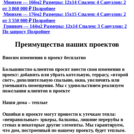
Мюнхен — 166м2
Размеры:
12х14
Спален:
4
Санузлов:
2
от 3 860 000 ₽
Подробнее
Мюнхен — 176м2
Размеры:
15х15
Спален:
4
Санузлов:
2
от 3 550 000 ₽
Подробнее
Гринвич — 144м2
Размеры:
12х14
Спален:
3
Санузлов:
2
По запросу
Подробнее
Преимущества наших проектов
Вносим изменения в проект бесплатно
Большинство клиентов просят внести свои изменения в
проект: добавить или убрать котельную, террасу, «второй
свет», дополнительную спальню, окна, увеличить или
уменьшить помещения. Мы с удовольствием реализуем
пожелания клиентов в проекте
Наши дома – теплые
Ошибки в проекте могут привести к утечкам тепла:
«неправильные» эркеры, балконы, лишние перерубы в
стенах и некоторые другие элементы. Мы гарантируем,
чтo дом, построенный по нашему проекту, будет теплым.