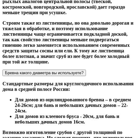
рыхлых аналогов центральной полосы (твеской,
костромской, новгородской, ярославской) дает гораздо
меньше трещин при усушке.
Строим также из лиственницы, но она довольно дорогая и
тяжелая в обработке, и поэтому использование
лиственницы чаще ограничивается подкладной доской,
так как свойство лиственицы меньше подвергаться
гниению легко заменяется использованием современных
средств защиты сосны или ели. К тому же лиственица
более плотная, а значит сруб из нее будет более холодный
при той же толщине.
Бревна какого диаметра вы используете?
Стандартные размеры для круглогодичного использвания
дома в средней полосе России:
Для домов из оцилиндрованного бревна – в среднем
24-26см; для бань и небольших дачных домов – 22-
24см.
Для домов из клееного бруса - 20см, для бань и
небольших дачных домов 16см.
Возможно изготовление срубов с другой толщиной по
заданию заказчика. Но следует помнить, что значительное