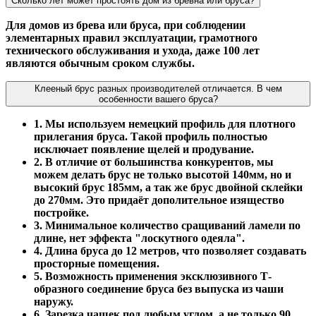
Сколько лет может простоять дом из бревна или бруса?
Для домов из брева или бруса, при соблюдении
элементарных правил эксплуатации, грамотного
технического обслуживания и ухода, даже 100 лет
являются обычным сроком службы.
Клееный брус разных производителей отличается. В чем
особенности вашего бруса?
1. Мы используем немецкий профиль для плотного
прилегания бруса. Такой профиль полностью
исключает появление щелей и продувание.
2. В отличие от большинства конкурентов, мы
можем делать брус не только высотой 140мм, но и
высокий брус 185мм, а так же брус двойной склейки
до 270мм. Это придаёт дополительное изящество
постройке.
3. Минимальное количество сращиваний ламели по
длине, нет эффекта "лоскутного одеяла".
4. Длина бруса до 12 метров, что позволяет создавать
просторные помещения.
5. Возможность применения эксклюзивного Т-
образного соединение бруса без выпуска из чаши
наружу.
6. Зарезка чашек под любым углом, а не только 90