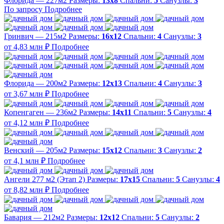
Флорида — 227м2
Размеры:
13х8
Спальни:
5
Санузлы:
3
По запросу
Подробнее
Гринвич — 215м2
Размеры:
16х12
Спальни:
4
Санузлы:
3
от 4,83 млн ₽
Подробнее
Флорида — 200м2
Размеры:
12х13
Спальни:
4
Санузлы:
3
от 3,67 млн ₽
Подробнее
Копенгаген — 236м2
Размеры:
14х11
Спальни:
5
Санузлы:
4
от 4,12 млн ₽
Подробнее
Венский — 205м2
Размеры:
15х12
Спальни:
3
Санузлы:
2
от 4,1 млн ₽
Подробнее
Ангели 277 м2 (Этап 2)
Размеры:
17х15
Спальни:
5
Санузлы:
4
от 8,82 млн ₽
Подробнее
Бавария — 212м2
Размеры:
12х12
Спальни:
5
Санузлы:
2