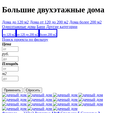
Большие двухэтажные дома
Дома до 120 м2
Дома от 120 до 200 м2
Дома более 200 м2
Одноэтажные дома
Бани
Другие категории
до 120 м2
от 120 до 200 м2
более 200 м2
Поиск проекта по фильтру
Цена
руб.
Площадь
м2
Применить
Сбросить