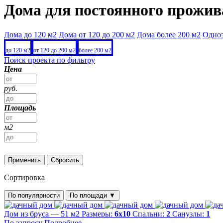
Дома для постоянного прожи
Дома до 120 м2
Дома от 120 до 200 м2
Дома более 200 м2
Одно
до 120 м2
от 120 до 200 м2
более 200 м2
Поиск проекта по фильтру
Цена
руб.
Площадь
м2
Применить
Сбросить
Сортировка
По популярности
По площади
▼
Дом из бруса — 51 м2
Размеры:
6х10
Спальни:
2
Санузлы:
1
По запросу
Подробнее