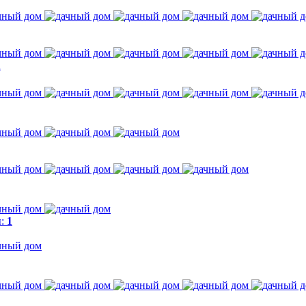
1
ы:
1