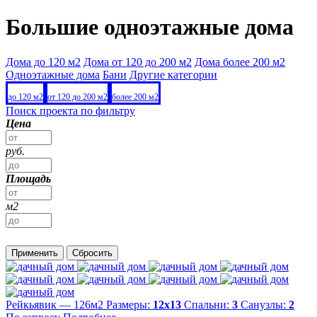
Большие одноэтажные дома
Дома до 120 м2
Дома от 120 до 200 м2
Дома более 200 м2
Одноэтажные дома
Бани
Другие категории
до 120 м2
от 120 до 200 м2
более 200 м2
Поиск проекта по фильтру
Цена
руб.
Площадь
м2
Применить
Сбросить
Рейкьявик — 126м2
Размеры:
12х13
Спальни:
3
Санузлы:
2